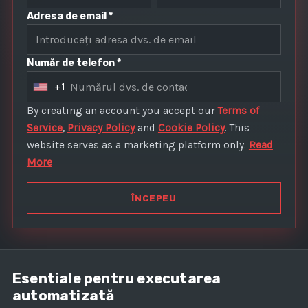
Adresa de email *
Număr de telefon *
+1
U
n
By creating an account you accept our
Terms of
i
Service
,
Privacy Policy
and
Cookie Policy
. This
t
website serves as a marketing platform only.
Read
e
More
d
S
ÎNCEPEU
t
a
t
e
Esentiale pentru executarea
s
automatizată
+