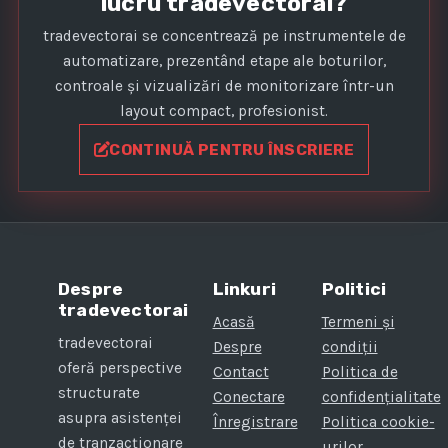
lucru tradevectorai?
tradevectorai se concentrează pe instrumentele de
automatizare, prezentând etape ale boturilor,
controale și vizualizări de monitorizare într-un
layout compact, profesionist.
CONTINUĂ PENTRU ÎNSCRIERE
Despre
Linkuri
Politici
tradevectorai
Acasă
Termeni și
tradevectorai
Despre
condiții
oferă perspective
Contact
Politica de
structurate
Conectare
confidențialitate
asupra asistenței
Înregistrare
Politica cookie-
de tranzacționare
urilor