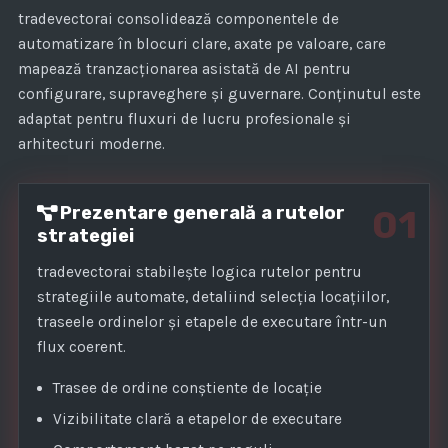
1
tradevectorai consolidează componentele de
automatizare în blocuri clare, axate pe valoare, care
mapează tranzacționarea asistată de AI pentru
configurare, supraveghere și guvernare. Conținutul este
adaptat pentru fluxuri de lucru profesionale și
arhitecturi moderne.
Prezentare generală a rutelor
01
strategiei
tradevectorai stabilește logica rutelor pentru
strategiile automate, detaliind selecția locațiilor,
traseele ordinelor și etapele de executare într-un
flux coerent.
Trasee de ordine conștiente de locație
Vizibilitate clară a etapelor de executare