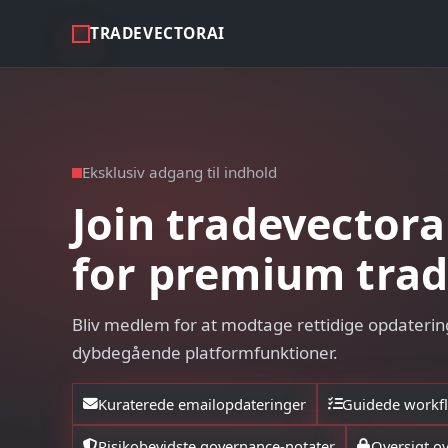
TRADEVECTORAI
Eksklusiv adgang til indhold
Join tradevectorai
for premium trad
Bliv medlem for at modtage rettidige opdatering
dybdegående platformfunktioner.
Kuraterede emailopdateringer
Guidede workfl
Risikobevidste governance-notater
Oversigt o