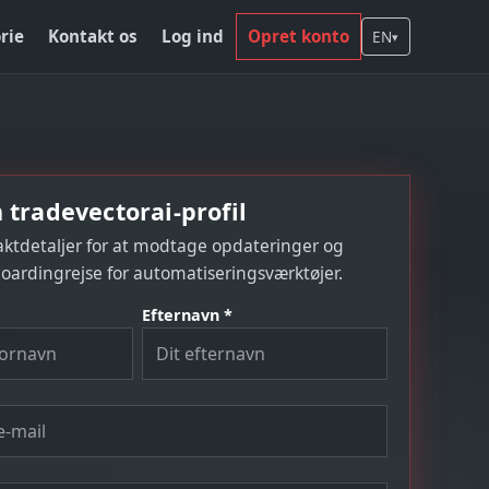
rie
Kontakt os
Log ind
Opret konto
EN
▾
 tradevectorai-profil
aktdetaljer for at modtage opdateringer og
boardingrejse for automatiseringsværktøjer.
Efternavn *