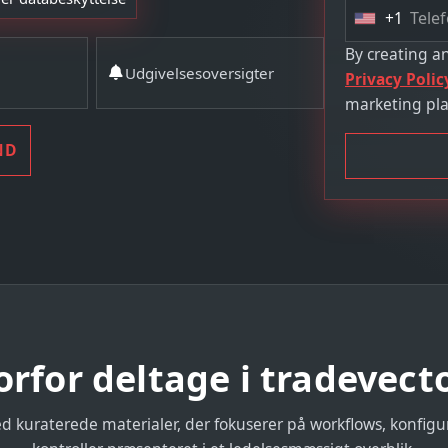
+1
U
n
By creating a
Udgivelsesoversigter
i
Privacy Polic
t
marketing pla
e
d
ND
S
t
a
t
e
s
+
1
rfor deltage i tradevect
 kuraterede materialer, der fokuserer på workflows, konfigu