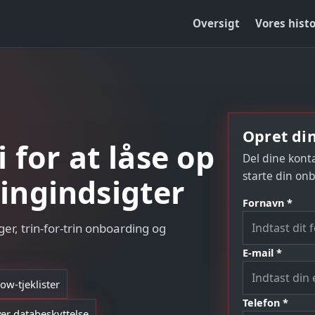
Oversigt
Vores histo
Opret din
 for at låse op
Del dine kont
starte din on
ingindsigter
Fornavn *
er, trin-for-trin onboarding og
E-mail *
ow-tjeklister
Telefon *
ver databeskyttelse