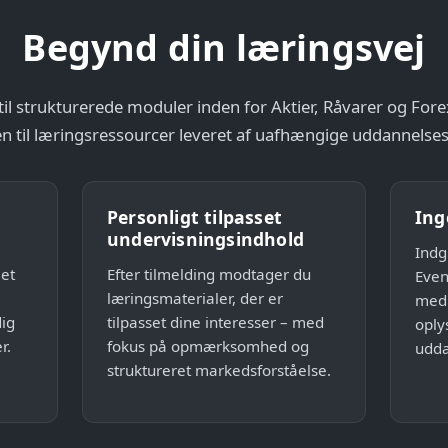
Begynd din læringsvej
il strukturerede moduler inden for Aktier, Råvarer og For
 til læringsressourcer leveret af uafhængige uddannelse
Personligt tilpasset
Ing
undervisningsindhold
Indgi
 et
Efter tilmelding modtager du
Even
læringsmaterialer, der er
med 
dig
tilpasset dine interesser – med
oply
r.
fokus på opmærksomhed og
udda
struktureret markedsforståelse.