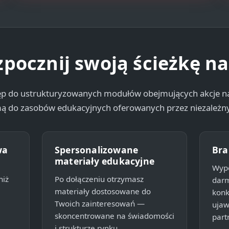
pocznij swoją ścieżkę n
ęp do ustrukturyzowanych modułów obejmujących akcje na
amą do zasobów edukacyjnych oferowanych przez niezależn
wa
Spersonalizowane
Bra
materiały edukacyjne
Wype
niż
Po dołączeniu otrzymasz
darm
materiały dostosowane do
konk
Twoich zainteresowań —
ujaw
skoncentrowane na świadomości
part
i strukturze rynku.