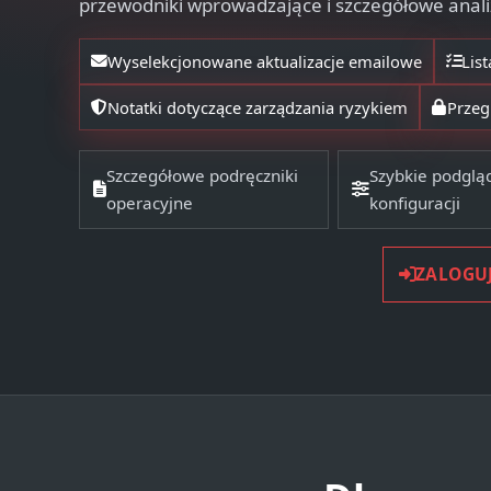
przewodniki wprowadzające i szczegółowe anali
Wyselekcjonowane aktualizacje emailowe
Lis
Notatki dotyczące zarządzania ryzykiem
Przeg
Szczegółowe podręczniki
Szybkie podglą
operacyjne
konfiguracji
ZALOGUJ