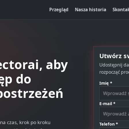
Przegląd
Nasza historia
Skontak
Utwórz sw
ctorai, aby
Udostępnij da
rozpocząć pro
ęp do
Imię *
postrzeżeń
E-mail *
na czas, krok po kroku
Telefon *