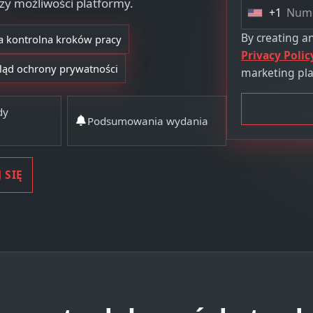
zy możliwości platformy.
+1
U
n
By creating a
ta kontrolna kroków pracy
i
Privacy Polic
ląd ochrony prywatności
t
marketing pla
e
d
dy
Podsumowania wydania
S
t
a
t
 SIĘ
e
s
+
1