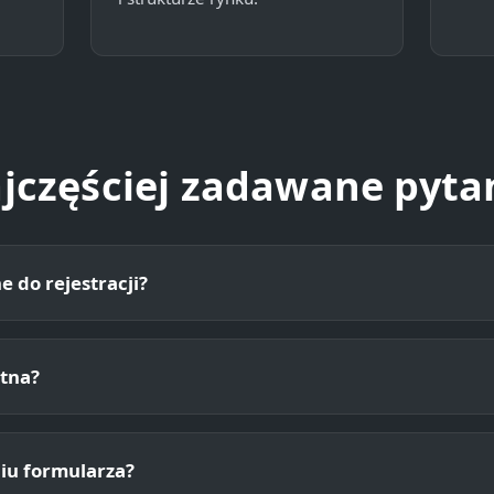
jczęściej zadawane pyta
e do rejestracji?
atna?
niu formularza?