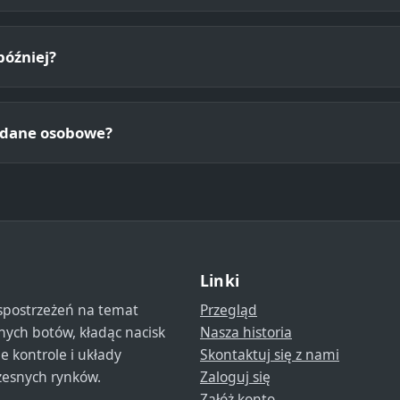
później?
e dane osobowe?
Linki
spostrzeżeń na temat
Przegląd
nych botów, kładąc nacisk
Nasza historia
e kontrole i układy
Skontaktuj się z nami
esnych rynków.
Zaloguj się
Załóż konto