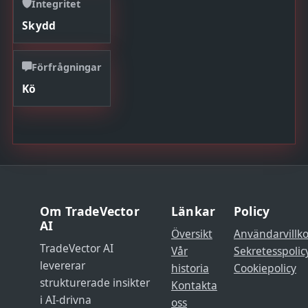
Integritet
Skydd
Förfrågningar
Kö
Om TradeVector
Länkar
Policy
AI
Översikt
Användarvillko
TradeVector AI
Vår
Sekretesspolic
levererar
historia
Cookiepolicy
strukturerade insikter
Kontakta
i AI-drivna
oss