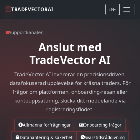
TRADEVECTORAI
EN
▾
Supportkanaler
Anslut med
TradeVector AI
TradeVector AI levererar en precisionsdriven,
datafokuserad upplevelse för kräsna traders. För
frågor om plattformen, onboarding-resan eller
kontouppsättning, skicka ditt meddelande via
registreringsflödet.
Allmänna förfrågningar
Onboarding frågor
Datahantering & säkerhet
Svarstidsrådgivning