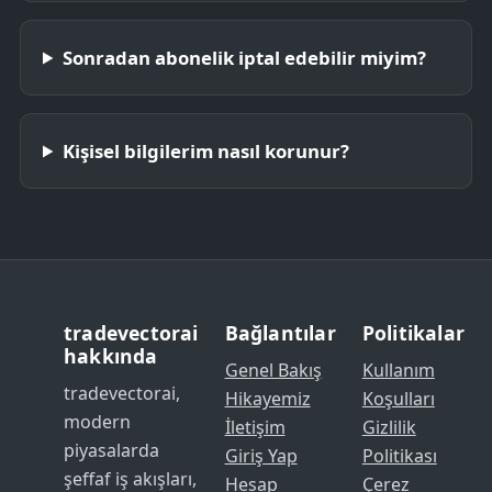
Sonradan abonelik iptal edebilir miyim?
Kişisel bilgilerim nasıl korunur?
tradevectorai
Bağlantılar
Politikalar
hakkında
Genel Bakış
Kullanım
tradevectorai,
Hikayemiz
Koşulları
modern
İletişim
Gizlilik
piyasalarda
Giriş Yap
Politikası
şeffaf iş akışları,
Hesap
Çerez