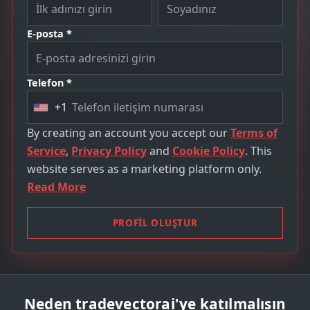
E-posta *
Telefon *
+1
U
n
By creating an account you accept our
Terms of
i
Service
,
Privacy Policy
and
Cookie Policy
. This
t
website serves as a marketing platform only.
e
Read More
d
S
PROFIL OLUŞTUR
t
a
t
e
Neden tradevectorai'ye katılmalısın