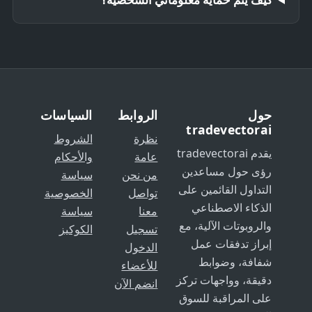
حول
الروابط
السياسات
tradevectorai
نظرة
الشروط
يقدم tradevectorai
عامة
والأحكام
رؤى حول مساعدين
من نحن
سياسة
التداول القائمين على
تواصل
الخصوصية
الذكاء الاصطناعي
معنا
سياسة
والروبوتات الآلية، مع
تسجيل
الكوكيز
إبراز تدفقات عمل
الدخول
شفافة، وضوابط
للأعضاء
دقيقة، وواجهات تركز
انضم الآن
على المراقبة للسوق