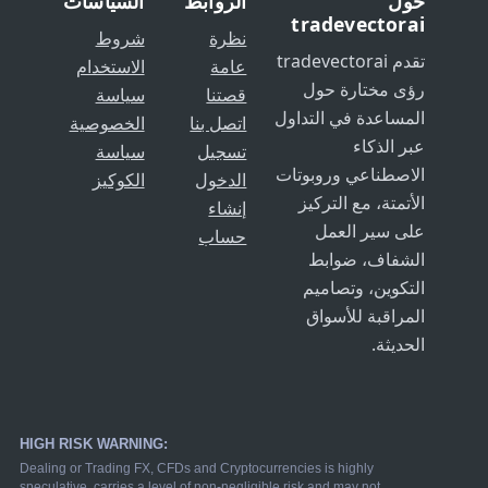
حول
الروابط
السياسات
tradevectorai
نظرة
شروط
تقدم tradevectorai
عامة
الاستخدام
رؤى مختارة حول
قصتنا
سياسة
المساعدة في التداول
اتصل بنا
الخصوصية
عبر الذكاء
تسجيل
سياسة
الاصطناعي وروبوتات
الدخول
الكوكيز
الأتمتة، مع التركيز
إنشاء
على سير العمل
حساب
الشفاف، ضوابط
التكوين، وتصاميم
المراقبة للأسواق
الحديثة.